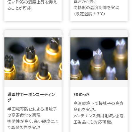
管理が可能。
伝いPKGの温度上昇を抑え
高精度の温度制御を実現
ることが可能
（設定温度±3℃）
導電性カーボンコーティン
ESめっき
グ
高温環境下で接触子の高寿
半田転写防止による接触子
命化を実現。
の高寿命化を実現
メンテナンス費用削減。低電
摺動性が高く、高い硬度によ
圧製品にも対応可能。
り高耐久性を実現