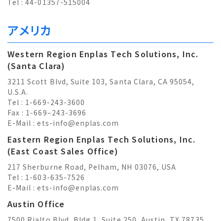
Tel : 44-01357-515004
アメリカ
Western Region Enplas Tech Solutions, Inc.
(Santa Clara)
3211 Scott Blvd, Suite 103, Santa Clara, CA 95054,
U.S.A.
Tel : 1-669-243-3600
Fax : 1-669–243-3696
E-Mail :
ets-info@enplas.com
Eastern Region Enplas Tech Solutions, Inc.
(East Coast Sales Office)
217 Sherburne Road, Pelham, NH 03076, USA
Tel : 1-603-635-7526
E-Mail :
ets-info@enplas.com
Austin Office
7500 Rialto Blvd, Bldg 1, Suite 250, Austin, TX 78735