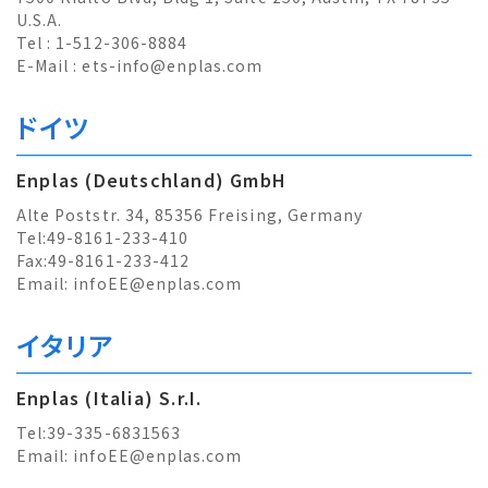
U.S.A.
Tel : 1-512-306-8884
E-Mail :
ets-info@enplas.com
ドイツ
Enplas (Deutschland) GmbH
Alte Poststr. 34, 85356 Freising, Germany
Tel:49-8161-233-410
Fax:49-8161-233-412
Email:
infoEE@enplas.com
イタリア
Enplas (Italia) S.r.I.
Tel:39-335-6831563
Email:
infoEE@enplas.com