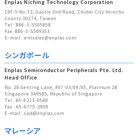
Enplas Niching Technology Corporation
19F-5 No.32, Gaotie 2nd Road, Zhubei City Hsinchu
County 30274, Taiwan
Tel : 886-3-5505858
Fax :886-3-5509353
E-mail :
entsales@enplas.com
シンガポール
Enplas Semiconductor Peripherals Pte. Ltd.
Head Office
No. 28 Genting Lane, #07-03/04/05, Platinum 28
Singapore 349585, Republic of Singapore
Tel : 65-6213-0588
Fax : 65-6775-3909
E-mail :
spd@enplas.com
マレーシア