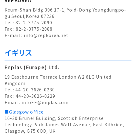
REPKOREA
Keum-Shan Bldg 306 17-1, Yoid-Dong Youngdungpo-
gu Seoul,Korea 07236
Tel : 82-2-3775-2090
Fax : 82-2-3775-2088
E-mail :
info@repkorea.net
イギリス
Enplas (Europe) Ltd.
19 Eastbourne Terrace London W2 6LG United
Kingdom
Tel : 44-20-3626-0230
Fax : 44-20-3626-0229
Email :
infoEE@enplas.com
■Glasgow office
16-20 Brunel Building, Scottish Enterprise
Technology Park James Watt Avenue, East Kilbride,
Glasgow, G75 0QD, UK