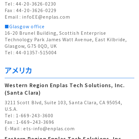
Tel : 44-20-3626-0230
Fax : 44-20-3626-0229
Email :
infoEE@enplas.com
■Glasgow office
16-20 Brunel Building, Scottish Enterprise
Technology Park James Watt Avenue, East Kilbride,
Glasgow, G75 0QD, UK
Tel : 44-01357-515004
アメリカ
Western Region Enplas Tech Solutions, Inc.
(Santa Clara)
3211 Scott Blvd, Suite 103, Santa Clara, CA 95054,
U.S.A.
Tel : 1-669-243-3600
Fax : 1-669–243-3696
E-Mail :
ets-info@enplas.com
Eastern Region Enplas Tech Solutions, Inc.