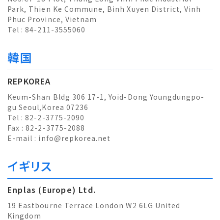
Park, Thien Ke Commune, Binh Xuyen District, Vinh
Phuc Province, Vietnam
Tel : 84-211-3555060
韓国
REPKOREA
Keum-Shan Bldg 306 17-1, Yoid-Dong Youngdungpo-
gu Seoul,Korea 07236
Tel : 82-2-3775-2090
Fax : 82-2-3775-2088
E-mail :
info@repkorea.net
イギリス
Enplas (Europe) Ltd.
19 Eastbourne Terrace London W2 6LG United
Kingdom