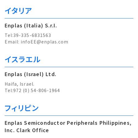
イタリア
Enplas (Italia) S.r.I.
Tel:39-335-6831563
Email:
infoEE@enplas.com
イスラエル
Enplas (Israel) Ltd.
Haifa, Israel.
Tel:972 (0) 54-806-1964
フィリピン
Enplas Semiconductor Peripherals Philippines,
Inc. Clark Office