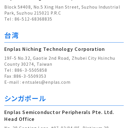
Block 5#408, No.5 Xing Han Street, Suzhou Industrial
Park, Suzhou 215021 P.R.C
Tel : 86-512-68368835
台湾
Enplas Niching Technology Corporation
19F-5 No.32, Gaotie 2nd Road, Zhubei City Hsinchu
County 30274, Taiwan
Tel : 886-3-5505858
Fax :886-3-5509353
E-mail :
entsales@enplas.com
シンガポール
Enplas Semiconductor Peripherals Pte. Ltd.
Head Office