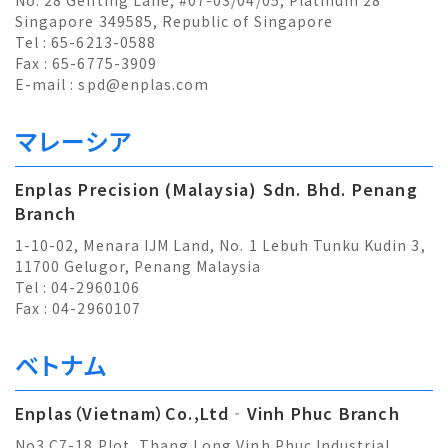
No. 28 Genting Lane, #07-03/04/05, Platinum 28
Singapore 349585, Republic of Singapore
Tel : 65-6213-0588
Fax : 65-6775-3909
E-mail :
spd@enplas.com
マレーシア
Enplas Precision (Malaysia) Sdn. Bhd. Penang
Branch
1-10-02, Menara IJM Land, No. 1 Lebuh Tunku Kudin 3,
11700 Gelugor, Penang Malaysia
Tel : 04-2960106
Fax : 04-2960107
ベトナム
Enplas（Vietnam）Co.,Ltd‐Vinh Phuc Branch
No3.C7-18 Plot, Thang Long Vinh Phuc Industrial