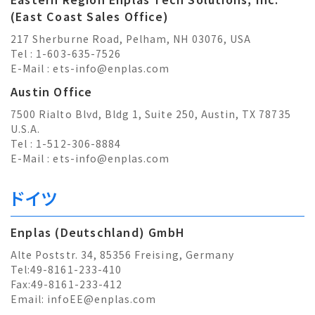
(East Coast Sales Office)
217 Sherburne Road, Pelham, NH 03076, USA
Tel : 1-603-635-7526
E-Mail :
ets-info@enplas.com
Austin Office
7500 Rialto Blvd, Bldg 1, Suite 250, Austin, TX 78735
U.S.A.
Tel : 1-512-306-8884
E-Mail :
ets-info@enplas.com
ドイツ
Enplas (Deutschland) GmbH
Alte Poststr. 34, 85356 Freising, Germany
Tel:49-8161-233-410
Fax:49-8161-233-412
Email:
infoEE@enplas.com