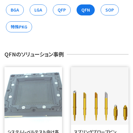
BGA
LGA
QFP
QFN
SOP
特殊PKG
QFNのソリューション事例
システムレベルテスト向け高
スプリングプローブピン