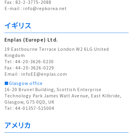
Fax : 82-2-3775-2088
E-mail :
info@repkorea.net
イギリス
Enplas (Europe) Ltd.
19 Eastbourne Terrace London W2 6LG United
Kingdom
Tel : 44-20-3626-0230
Fax : 44-20-3626-0229
Email :
infoEE@enplas.com
■Glasgow office
16-20 Brunel Building, Scottish Enterprise
Technology Park James Watt Avenue, East Kilbride,
Glasgow, G75 0QD, UK
Tel : 44-01357-515004
アメリカ