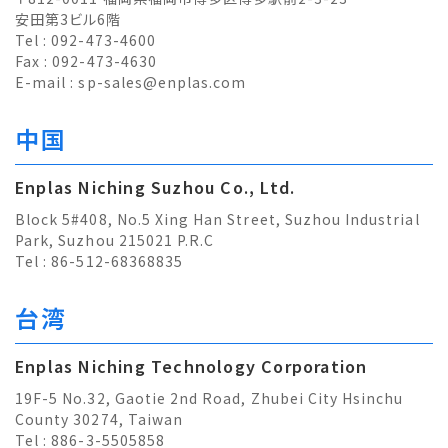
安田第3ビル6階
Tel : 092-473-4600
Fax : 092-473-4630
E-mail :
sp-sales@enplas.com
中国
Enplas Niching Suzhou Co., Ltd.
Block 5#408, No.5 Xing Han Street, Suzhou Industrial
Park, Suzhou 215021 P.R.C
Tel : 86-512-68368835
台湾
Enplas Niching Technology Corporation
19F-5 No.32, Gaotie 2nd Road, Zhubei City Hsinchu
County 30274, Taiwan
Tel : 886-3-5505858