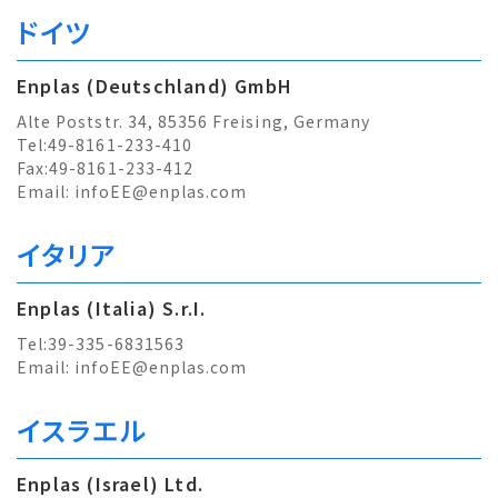
ドイツ
Enplas (Deutschland) GmbH
Alte Poststr. 34, 85356 Freising, Germany
Tel:49-8161-233-410
Fax:49-8161-233-412
Email:
infoEE@enplas.com
イタリア
Enplas (Italia) S.r.I.
Tel:39-335-6831563
Email:
infoEE@enplas.com
イスラエル
Enplas (Israel) Ltd.