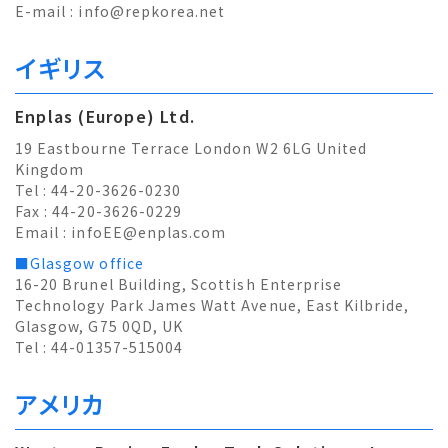
E-mail :
info@repkorea.net
イギリス
Enplas (Europe) Ltd.
19 Eastbourne Terrace London W2 6LG United
Kingdom
Tel : 44-20-3626-0230
Fax : 44-20-3626-0229
Email :
infoEE@enplas.com
■Glasgow office
16-20 Brunel Building, Scottish Enterprise
Technology Park James Watt Avenue, East Kilbride,
Glasgow, G75 0QD, UK
Tel : 44-01357-515004
アメリカ