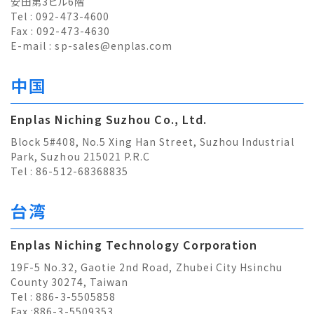
安田第3ビル6階
Tel : 092-473-4600
Fax : 092-473-4630
E-mail :
sp-sales@enplas.com
中国
Enplas Niching Suzhou Co., Ltd.
Block 5#408, No.5 Xing Han Street, Suzhou Industrial
Park, Suzhou 215021 P.R.C
Tel : 86-512-68368835
台湾
Enplas Niching Technology Corporation
19F-5 No.32, Gaotie 2nd Road, Zhubei City Hsinchu
County 30274, Taiwan
Tel : 886-3-5505858
Fax :886-3-5509353