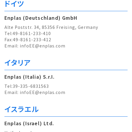
ドイツ
Enplas (Deutschland) GmbH
Alte Poststr. 34, 85356 Freising, Germany
Tel:49-8161-233-410
Fax:49-8161-233-412
Email:
infoEE@enplas.com
イタリア
Enplas (Italia) S.r.I.
Tel:39-335-6831563
Email:
infoEE@enplas.com
イスラエル
Enplas (Israel) Ltd.