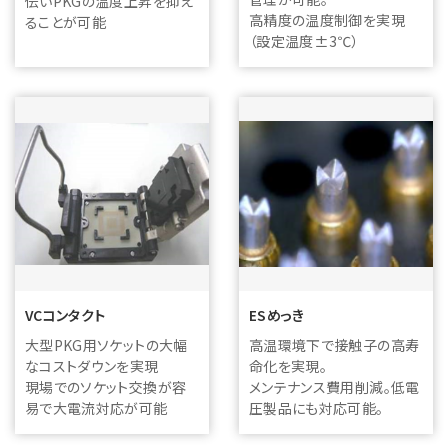
伝いPKGの温度上昇を抑え
高精度の温度制御を実現
ることが可能
（設定温度±3℃）
VCコンタクト
ESめっき
大型PKG用ソケットの大幅
高温環境下で接触子の高寿
なコストダウンを実現
命化を実現。
現場でのソケット交換が容
メンテナンス費用削減。低電
易で大電流対応が可能
圧製品にも対応可能。