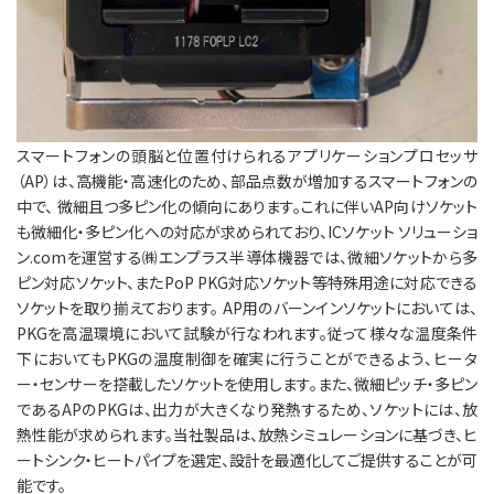
スマートフォンの頭脳と位置付けられるアプリケーションプロセッサ
（AP）は、高機能・高速化のため、部品点数が増加するスマートフォンの
中で、 微細且つ多ピン化の傾向にあります。これに伴いAP向けソケット
も微細化・多ピン化への対応が求められており、ICソケット ソリューショ
ン.comを運営する㈱エンプラス半導体機器では、微細ソケットから多
ピン対応ソケット、またPoP PKG対応ソケット等特殊用途に対応できる
ソケットを取り揃えております。 AP用のバーンインソケットにおいては、
PKGを高温環境において試験が行なわれます。従って様々な温度条件
下においてもPKGの温度制御を確実に行うことができるよう、ヒータ
ー・センサーを搭載したソケットを使用します。また、微細ピッチ・多ピン
であるAPのPKGは、出力が大きくなり発熱するため、ソケットには、放
熱性能が求められます。当社製品は、放熱シミュレーションに基づき、ヒ
ートシンク・ヒートパイプを選定、設計を最適化してご提供することが可
能です。