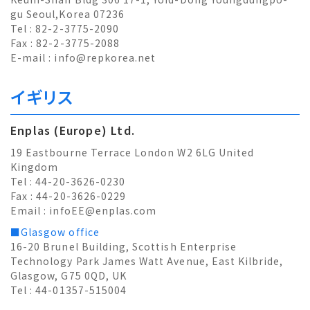
gu Seoul,Korea 07236
Tel : 82-2-3775-2090
Fax : 82-2-3775-2088
E-mail :
info@repkorea.net
イギリス
Enplas (Europe) Ltd.
19 Eastbourne Terrace London W2 6LG United
Kingdom
Tel : 44-20-3626-0230
Fax : 44-20-3626-0229
Email :
infoEE@enplas.com
■Glasgow office
16-20 Brunel Building, Scottish Enterprise
Technology Park James Watt Avenue, East Kilbride,
Glasgow, G75 0QD, UK
Tel : 44-01357-515004