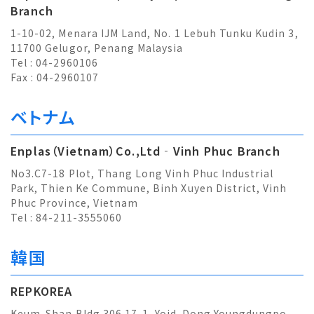
Branch
1-10-02, Menara IJM Land, No. 1 Lebuh Tunku Kudin 3,
11700 Gelugor, Penang Malaysia
Tel : 04-2960106
Fax : 04-2960107
ベトナム
Enplas（Vietnam）Co.,Ltd‐Vinh Phuc Branch
No3.C7-18 Plot, Thang Long Vinh Phuc Industrial
Park, Thien Ke Commune, Binh Xuyen District, Vinh
Phuc Province, Vietnam
Tel : 84-211-3555060
韓国
REPKOREA
Keum-Shan Bldg 306 17-1, Yoid-Dong Youngdungpo-