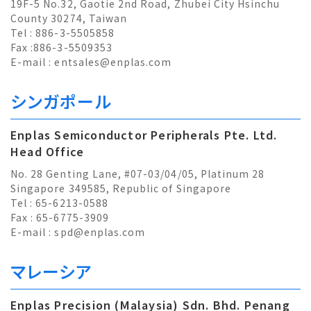
19F-5 No.32, Gaotie 2nd Road, Zhubei City Hsinchu
County 30274, Taiwan
Tel : 886-3-5505858
Fax :886-3-5509353
E-mail :
entsales@enplas.com
シンガポール
Enplas Semiconductor Peripherals Pte. Ltd.
Head Office
No. 28 Genting Lane, #07-03/04/05, Platinum 28
Singapore 349585, Republic of Singapore
Tel : 65-6213-0588
Fax : 65-6775-3909
E-mail :
spd@enplas.com
マレーシア
Enplas Precision (Malaysia) Sdn. Bhd. Penang