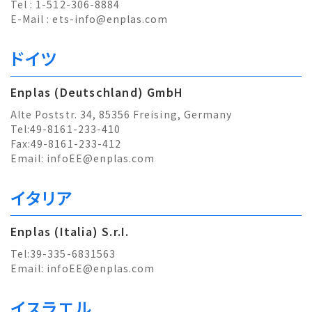
Tel : 1-512-306-8884
E-Mail :
ets-info@enplas.com
ドイツ
Enplas (Deutschland) GmbH
Alte Poststr. 34, 85356 Freising, Germany
Tel:49-8161-233-410
Fax:49-8161-233-412
Email:
infoEE@enplas.com
イタリア
Enplas (Italia) S.r.I.
Tel:39-335-6831563
Email:
infoEE@enplas.com
イスラエル