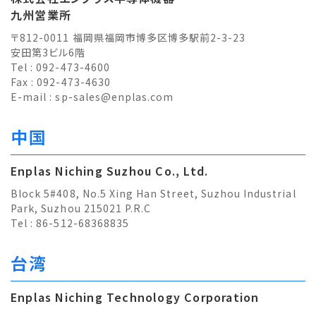
九州営業所
〒812-0011 福岡県福岡市博多区博多駅前2-3-23
安田第3ビル6階
Tel : 092-473-4600
Fax : 092-473-4630
E-mail :
sp-sales@enplas.com
中国
Enplas Niching Suzhou Co., Ltd.
Block 5#408, No.5 Xing Han Street, Suzhou Industrial
Park, Suzhou 215021 P.R.C
Tel : 86-512-68368835
台湾
Enplas Niching Technology Corporation