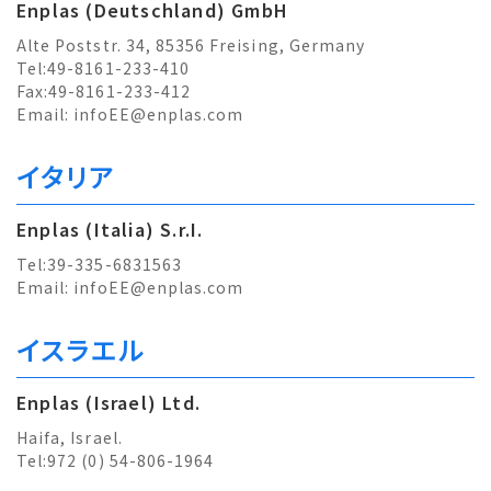
Enplas (Deutschland) GmbH
Alte Poststr. 34, 85356 Freising, Germany
Tel:49-8161-233-410
Fax:49-8161-233-412
Email:
infoEE@enplas.com
イタリア
Enplas (Italia) S.r.I.
Tel:39-335-6831563
Email:
infoEE@enplas.com
イスラエル
Enplas (Israel) Ltd.
Haifa, Israel.
Tel:972 (0) 54-806-1964