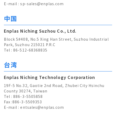
E-mail :
sp-sales@enplas.com
中国
Enplas Niching Suzhou Co., Ltd.
Block 5#408, No.5 Xing Han Street, Suzhou Industrial
Park, Suzhou 215021 P.R.C
Tel : 86-512-68368835
台湾
Enplas Niching Technology Corporation
19F-5 No.32, Gaotie 2nd Road, Zhubei City Hsinchu
County 30274, Taiwan
Tel : 886-3-5505858
Fax :886-3-5509353
E-mail :
entsales@enplas.com