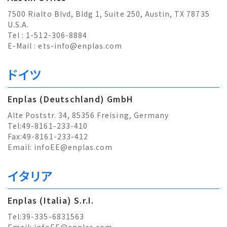
7500 Rialto Blvd, Bldg 1, Suite 250, Austin, TX 78735
U.S.A.
Tel : 1-512-306-8884
E-Mail :
ets-info@enplas.com
ドイツ
Enplas (Deutschland) GmbH
Alte Poststr. 34, 85356 Freising, Germany
Tel:49-8161-233-410
Fax:49-8161-233-412
Email:
infoEE@enplas.com
イタリア
Enplas (Italia) S.r.I.
Tel:39-335-6831563