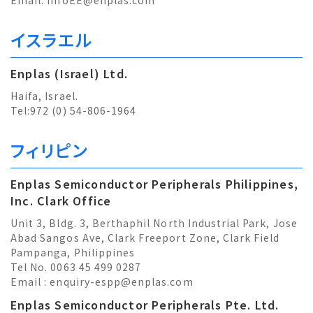
Email:
infoEE@enplas.com
イスラエル
Enplas (Israel) Ltd.
Haifa, Israel.
Tel:972 (0) 54-806-1964
フィリピン
Enplas Semiconductor Peripherals Philippines,
Inc. Clark Office
Unit 3, Bldg. 3, Berthaphil North Industrial Park, Jose
Abad Sangos Ave, Clark Freeport Zone, Clark Field
Pampanga, Philippines
Tel No. 0063 45 499 0287
Email :
enquiry-espp@enplas.com
Enplas Semiconductor Peripherals Pte. Ltd.