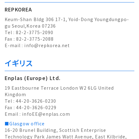
REPKOREA
Keum-Shan Bldg 306 17-1, Yoid-Dong Youngdungpo-
gu Seoul,Korea 07236
Tel : 82-2-3775-2090
Fax : 82-2-3775-2088
E-mail :
info@repkorea.net
イギリス
Enplas (Europe) Ltd.
19 Eastbourne Terrace London W2 6LG United
Kingdom
Tel : 44-20-3626-0230
Fax : 44-20-3626-0229
Email :
infoEE@enplas.com
■Glasgow office
16-20 Brunel Building, Scottish Enterprise
Technology Park James Watt Avenue, East Kilbride,